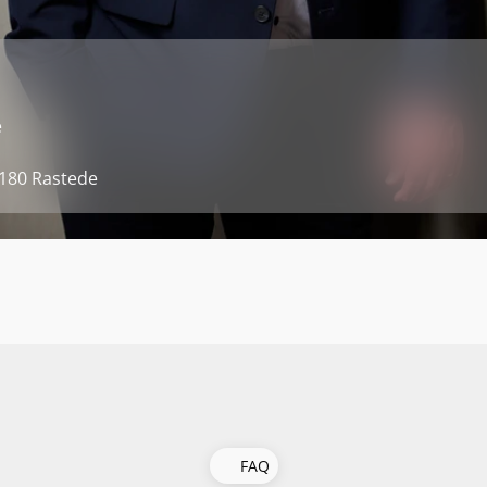
e
6180 Rastede
FAQ