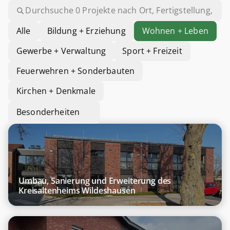
Alle
Bildung + Erziehung
Wohnen + Leben
Gewerbe + Verwaltung
Sport + Freizeit
Feuerwehren + Sonderbauten
Kirchen + Denkmale
Besonderheiten
Alle
Wärmepumpe
Eisspeicher
Solar-
Umbau, Sanierung und Erweiterung des
Luftabsorber
Kreisaltenheims Wildeshausen
Solarthermie
Photovoltaik
Deckenstrahlplatten