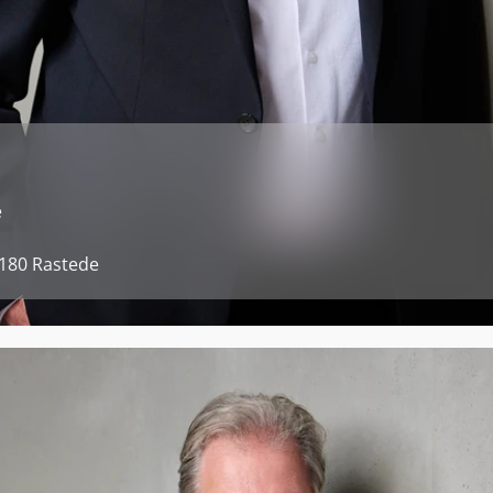
e
180 Rastede 