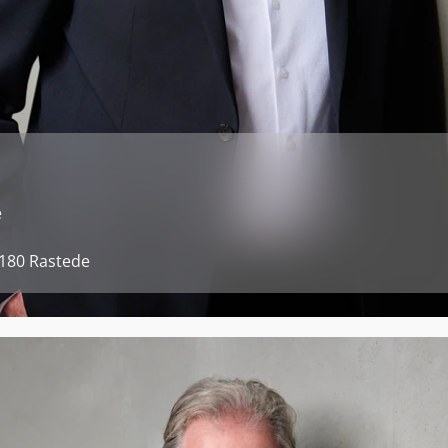
e
180 Rastede 