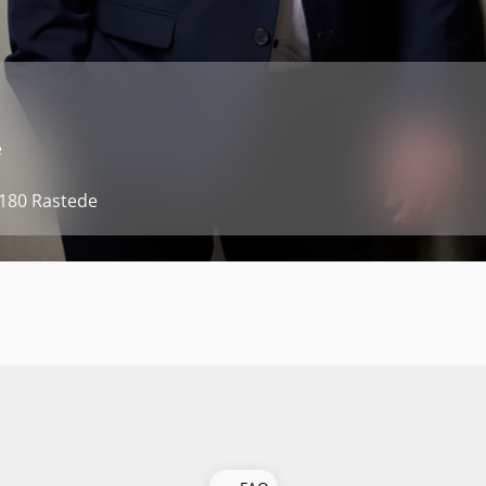
e
6180 Rastede