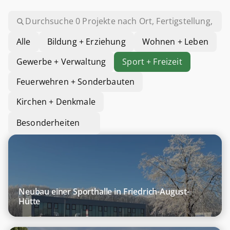
Alle
Bildung + Erziehung
Wohnen + Leben
Gewerbe + Verwaltung
Sport + Freizeit
Feuerwehren + Sonderbauten
Kirchen + Denkmale
Besonderheiten
Alle
Wärmepumpe
Eisspeicher
Solar-
Neubau einer Sporthalle in Friedrich-August-
Luftabsorber
Hütte
Solarthermie
Photovoltaik