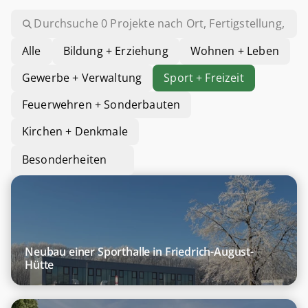
Alle
Bildung + Erziehung
Wohnen + Leben
Gewerbe + Verwaltung
Sport + Freizeit
Feuerwehren + Sonderbauten
Kirchen + Denkmale
Besonderheiten
Alle
Wärmepumpe
Eisspeicher
Solar-
Neubau einer Sporthalle in Friedrich-August-
Luftabsorber
Hütte
Solarthermie
Photovoltaik