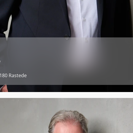
e
180 Rastede 